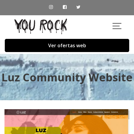
Skip
to
content
Ver ofertas web
Luz Community Website