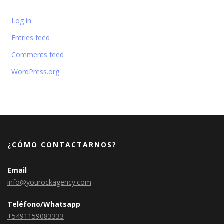
Log in
Entries feed
Comments feed
WordPress.org
¿CÓMO CONTACTARNOS?
Email
info@yourockagency.com
Teléfono/Whatsapp
+5491159083333